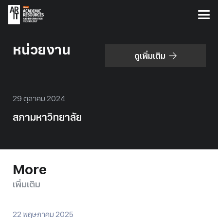
หน่วยงาน
ดูเพิ่มเติม
29 ตุลาคม 2024
สภามหาวิทยาลัย
More
เพิ่มเติม
22 พฤษภาคม 2025