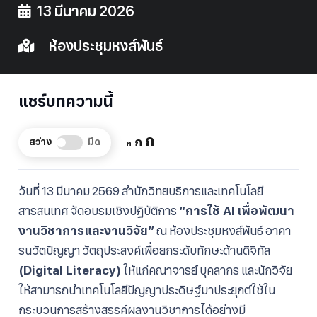
13 มีนาคม 2026
ห้องประชุมหงส์พันธ์
แชร์บทความนี้
Increase
ก
Reset
Decrease
ก
สว่าง
มืด
ก
font
font
font
size.
size.
size.
วันที่ 13 มีนาคม 2569 สำนักวิทยบริการและเทคโนโลยี
สารสนเทศ จัดอบรมเชิงปฏิบัติการ
“การใช้ AI เพื่อพัฒนา
งานวิชาการและงานวิจัย”
ณ ห้องประชุมหงส์พันธ์ อาคา
รนวัตปัญญา วัตถุประสงค์เพื่อยกระดับทักษะด้านดิจิทัล
(Digital Literacy)
ให้แก่คณาจารย์ บุคลากร และนักวิจัย
ให้สามารถนำเทคโนโลยีปัญญาประดิษฐ์มาประยุกต์ใช้ใน
กระบวนการสร้างสรรค์ผลงานวิชาการได้อย่างมี